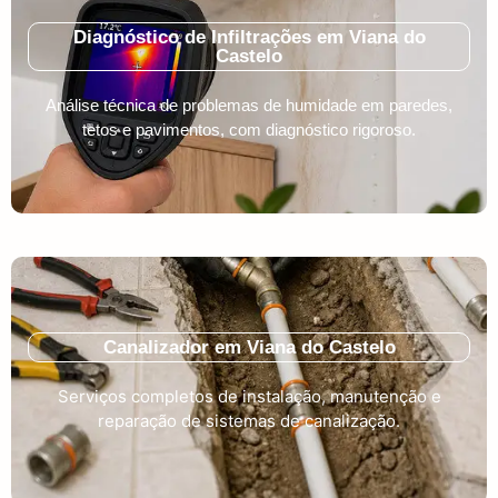
Diagnóstico de Infiltrações em Viana do
Castelo
Análise técnica de problemas de humidade em paredes,
tetos e pavimentos, com diagnóstico rigoroso.
Canalizador em Viana do Castelo
Serviços completos de instalação, manutenção e
reparação de sistemas de canalização.