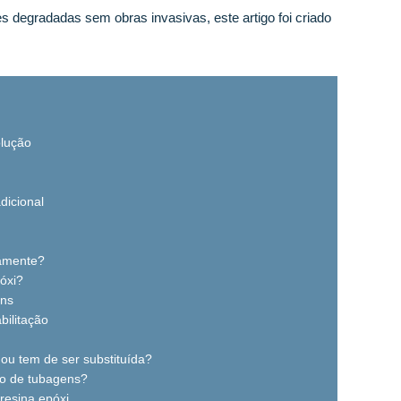
 degradadas sem obras invasivas, este artigo foi criado
olução
dicional
ramente?
óxi?
ens
bilitação
u tem de ser substituída?
ão de tubagens?
resina epóxi