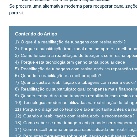
Se procura uma alternativa moderna para recuperar canalizações
para si.
Conteúdo do Artigo
1)
O que é a reabilitação de tubagens com resina epóxi?
2)
Porque a substituição tradicional nem sempre é a melhor s
3)
Como funciona a reabilitação de tubagens com resina epóxi
4)
Porque esta tecnologia tem ganho tanta popularidade
5)
Reabilitação de tubagens com resina epóxi vs reparação tra
6)
Quando a reabilitação é a melhor opção?
7)
Quanto custa a reabilitação de tubagens com resina epóxi?
8)
Reabilitação ou substituição: qual compensa mais financei
9)
Quanto tempo dura uma tubagem reabilitada com resina ep
10)
Tecnologias modernas utilizadas na reabilitação de tubag
11)
Porque o diagnóstico técnico é tão importante antes da rea
12)
Quando a reabilitação com resina epóxi é recomendada?
13)
Como saber se uma tubagem antiga pode ser recuperada o
14)
Como escolher uma empresa especializada em reabilitaç
15)
Perguntas frequentes sobre reabilitação de tubagens com 