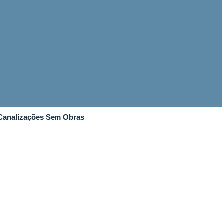
 Canalizações Sem Obras
Contacte a
TecFuga
INTERVENÇÃO