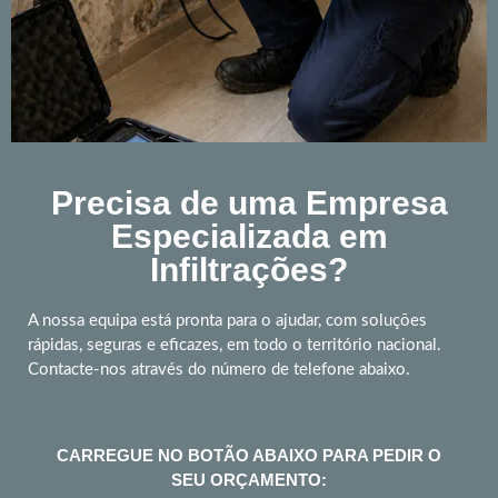
Precisa de uma Empresa
Especializada em
Infiltrações?
A nossa equipa está pronta para o ajudar, com soluções
rápidas, seguras e eficazes, em todo o território nacional.
Contacte-nos através do número de telefone abaixo.
CARREGUE NO BOTÃO ABAIXO PARA PEDIR O
SEU ORÇAMENTO: