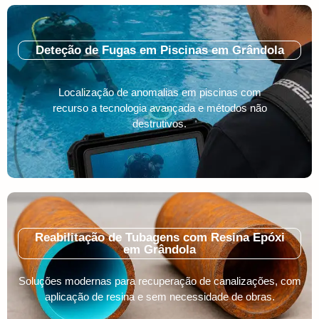
Deteção de Fugas em Piscinas em Grândola
Localização de anomalias em piscinas com
recurso a tecnologia avançada e métodos não
destrutivos.
Reabilitação de Tubagens com Resina Epóxi
em Grândola
Soluções modernas para recuperação de canalizações, com
aplicação de resina e sem necessidade de obras.