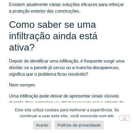
Existem atualmente várias soluções eficazes para reforçar
a proteção exterior das construções.
Como saber se uma
infiltração ainda está
ativa?
Depois de identificar uma infiltração, é frequente surgir uma
dúvida: se a parede já secou ou a mancha desapareceu,
significa que o problema ficou resolvido?
Nem sempre.
Uma infiltração pode deixar de apresentar sinais visíveis
durante dias, semanas ou até meses sem que a origem da
entrada de água tenha sido eliminada. Em muitos casos, o
Este site utiliza cookies para melhorar a experiência. Se
que acontece é apenas uma secagem superficial da
continuar a usar este site, você concorda com ele.
parede ou uma interrupção temporária da causa, como
Aceito
Política de privacidade
acontece em infiltrações dependentes da chuva.