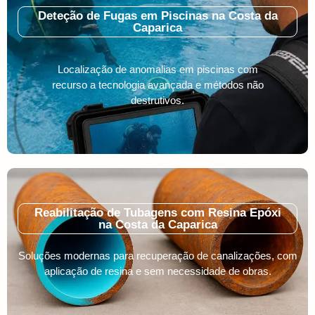
Deteção de Fugas em Piscinas na Costa da
Caparica
Localização de anomalias em piscinas com
recurso a tecnologia avançada e métodos não
destrutivos.
Reabilitação de Tubagens com Resina Epóxi
na Costa da Caparica
Soluções modernas para recuperação de canalizações, com
aplicação de resina e sem necessidade de obras.