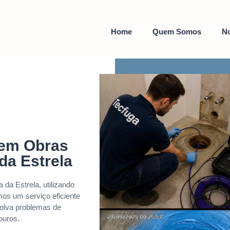
Home
Quem Somos
No
sem Obras
da Estrela
da Estrela, utilizando
mos um serviço eficiente
solva problemas de
ouros.