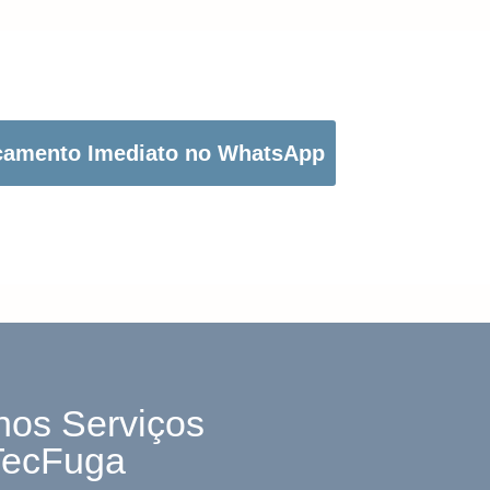
OTÃO ABAIXO PARA PEDIR O SEU ORÇAMENTO:
çamento Imediato no WhatsApp
nos Serviços
TecFuga