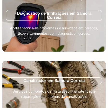
Diagnóstico de Infiltrações em Samora
Correia
Análise técnica de problemas de humidade em paredes,
tetos e pavimentos, com diagnóstico rigoroso.
Canalizador em Samora Correia
Serviços completos de instalação, manutenção e
reparação de sistemas de canalização.