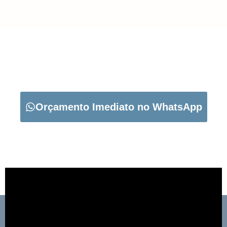
CARREGUE NO BOTÃO ABAIXO PARA PEDIR O SEU
ORÇAMENTO:
Orçamento Imediato no WhatsApp