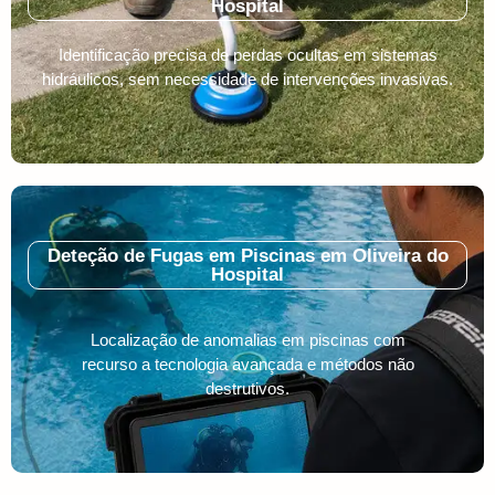
Hospital
Identificação precisa de perdas ocultas em sistemas
hidráulicos, sem necessidade de intervenções invasivas.
Deteção de Fugas em Piscinas em Oliveira do
Hospital
Localização de anomalias em piscinas com
recurso a tecnologia avançada e métodos não
destrutivos.