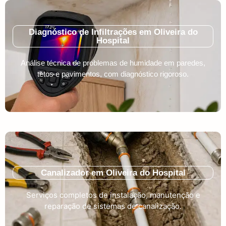
Diagnóstico de Infiltrações em Oliveira do
Hospital
Análise técnica de problemas de humidade em paredes,
tetos e pavimentos, com diagnóstico rigoroso.
Canalizador em Oliveira do Hospital
Serviços completos de instalação, manutenção e
reparação de sistemas de canalização.