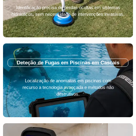
Identificação precisa de perdas ocultas em sistemas
hidráulicos, sem necessidade de intervenções invasivas.
Deteção de Fugas em Piscinas em Cascais
Localização de anomalias em piscinas com
recurso a tecnologia avançada e métodos não
destrutivos.