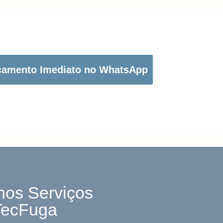
OTÃO ABAIXO PARA PEDIR O SEU ORÇAMENTO:
çamento Imediato no WhatsApp
nos Serviços
TecFuga