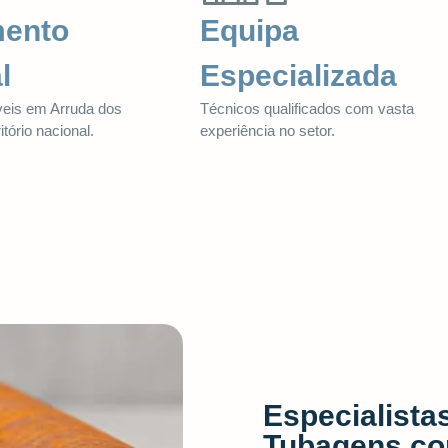
mento
Equipa
l
Especializada
veis em Arruda dos
Técnicos qualificados com vasta
itório nacional.
experiência no setor.
Especialista
Tubagens co