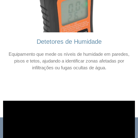
Detetores de Humidade
Equipamento que mede os níveis de humidade em paredes,
pisos e tetos, ajudando a identificar zonas afetadas por
infiltrações ou fugas ocultas de água.