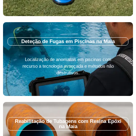
Deteção de Fugas em Piscinas na Maia
Localização de anomalias em piscinas com
recurso a tecnologia avançada e métodos não
destrutivos.
Reabilitação de Tubagens com Resina Epóxi
na Maia