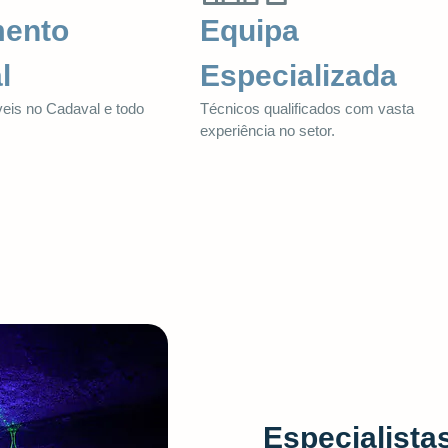
mento
Equipa
l
Especializada
veis no Cadaval e todo
Técnicos qualificados com vasta
.
experiência no setor.
Especialista