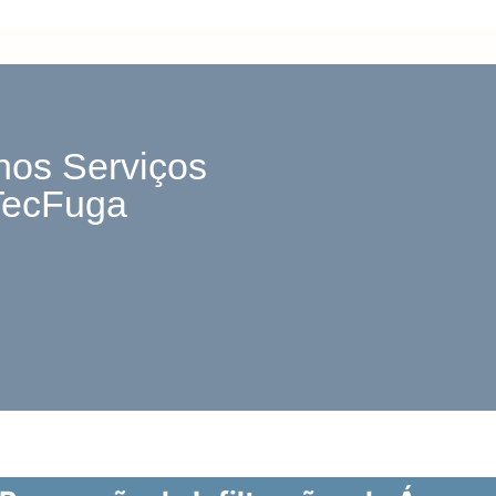
nos Serviços
TecFuga