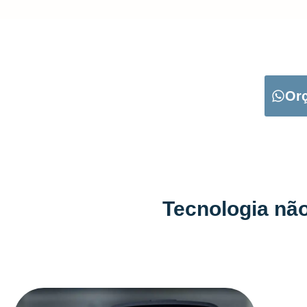
CARREGUE NO B
Or
Tecnologia não