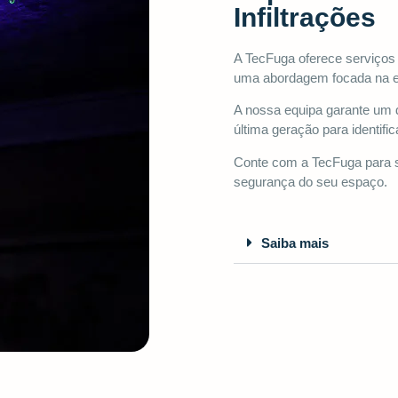
Infiltrações
A TecFuga oferece serviços 
uma abordagem focada na ef
A nossa equipa garante um d
última geração para identific
Conte com a TecFuga para s
segurança do seu espaço.
Saiba mais