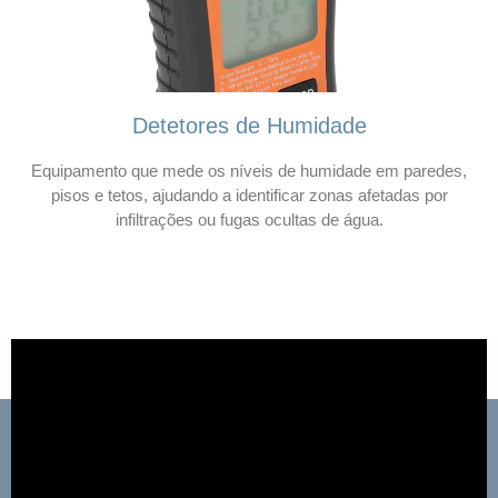
Detetores de Humidade
Equipamento que mede os níveis de humidade em paredes,
pisos e tetos, ajudando a identificar zonas afetadas por
infiltrações ou fugas ocultas de água.