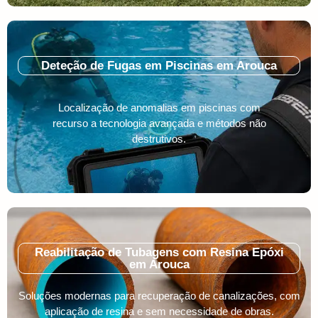
Deteção de Fugas em Piscinas em Arouca
Localização de anomalias em piscinas com
recurso a tecnologia avançada e métodos não
destrutivos.
Reabilitação de Tubagens com Resina Epóxi
em Arouca
Soluções modernas para recuperação de canalizações, com
aplicação de resina e sem necessidade de obras.