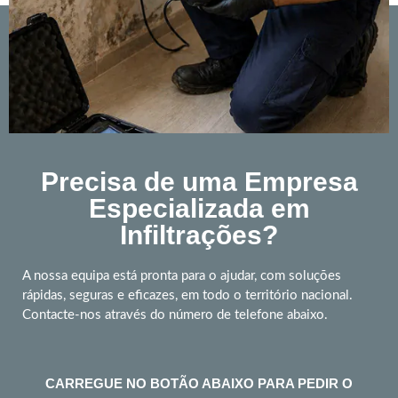
Precisa de uma Empresa
Especializada em
Infiltrações?
A nossa equipa está pronta para o ajudar, com soluções
rápidas, seguras e eficazes, em todo o território nacional.
Contacte-nos através do número de telefone abaixo.
CARREGUE NO BOTÃO ABAIXO PARA PEDIR O