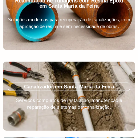
Reabilitação de Tubagens com Resina Epóxi
em Santa Maria da Feira
Soluções modernas para recuperação de canalizações, com
aplicação de resina e sem necessidade de obras.
Canalizador em Santa Maria da Feira
Serviços completos de instalação, manutenção e
reparação de sistemas de canalização.