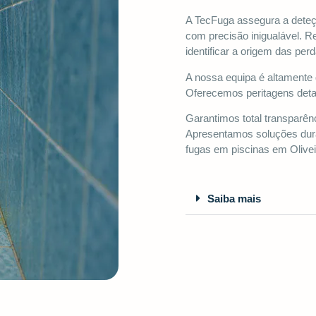
A TecFuga assegura a deteç
com precisão inigualável. 
identificar a origem das p
A nossa equipa é altamente q
Oferecemos peritagens deta
Garantimos total transparên
Apresentamos soluções dur
fugas em piscinas em Olive
Saiba mais