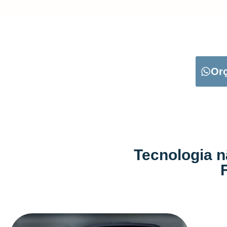
CARREGUE NO B
Or
Tecnologia n