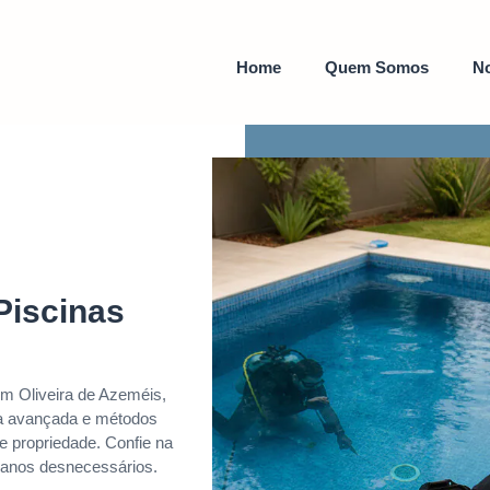
Home
Quem Somos
No
Piscinas
em Oliveira de Azeméis,
gia avançada e métodos
 e propriedade. Confie na
danos desnecessários.