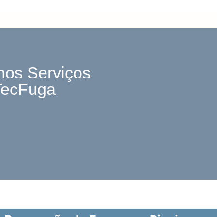
nos Serviços
TecFuga