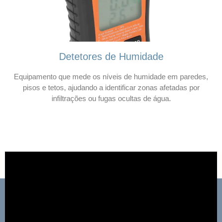
Detetores de Humidade
Equipamento que mede os níveis de humidade em paredes,
pisos e tetos, ajudando a identificar zonas afetadas por
infiltrações ou fugas ocultas de água.