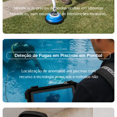
Identificação precisa de perdas ocultas em sistemas
hidráulicos, sem necessidade de intervenções invasivas.
Deteção de Fugas em Piscinas em Pombal
Localização de anomalias em piscinas com
recurso a tecnologia avançada e métodos não
destrutivos.