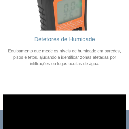
Detetores de Humidade
Equipamento que mede os níveis de humidade em paredes,
pisos e tetos, ajudando a identificar zonas afetadas por
infiltrações ou fugas ocultas de água.