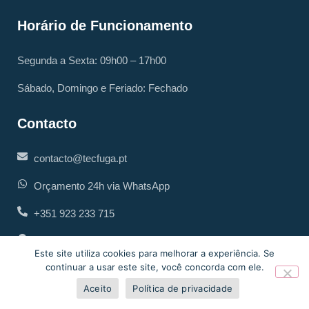
Horário de Funcionamento
Segunda a Sexta: 09h00 – 17h00
Sábado, Domingo e Feriado: Fechado
Contacto
contacto@tecfuga.pt
Orçamento 24h via WhatsApp
+351 923 233 715
Atuação: Todo o território nacional
Este site utiliza cookies para melhorar a experiência. Se
continuar a usar este site, você concorda com ele.
Aceito
Política de privacidade
Links Rápidos