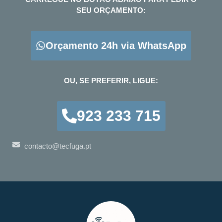
SEU ORÇAMENTO:
Orçamento 24h via WhatsApp
OU, SE PREFERIR, LIGUE:
923 233 715
contacto@tecfuga.pt