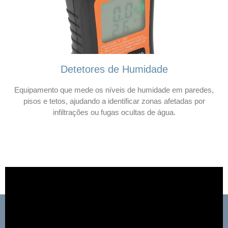
Detetores de Humidade
Equipamento que mede os níveis de humidade em paredes,
pisos e tetos, ajudando a identificar zonas afetadas por
infiltrações ou fugas ocultas de água.