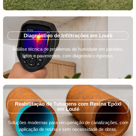
Diagnóstico de Infiltrações em Loulé
Análise técnica de problemas de humidade em paredes,
tetos e pavimentos, com diagnóstico rigoroso.
Reabilitação de Tubagens com Resina Epóxi
em Loulé
Soluções modernas para recuperação de canalizações, com
aplicação de resina e sem necessidade de obras.