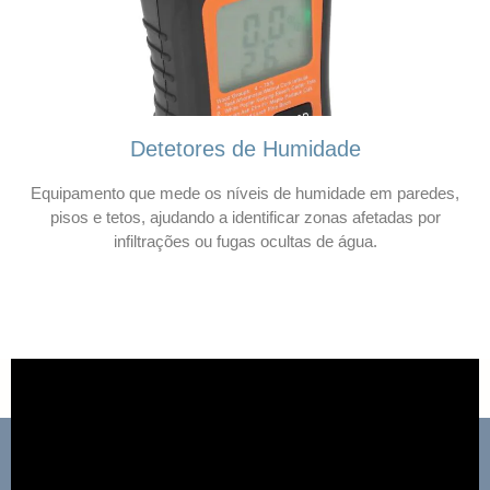
Detetores de Humidade
Equipamento que mede os níveis de humidade em paredes,
pisos e tetos, ajudando a identificar zonas afetadas por
infiltrações ou fugas ocultas de água.