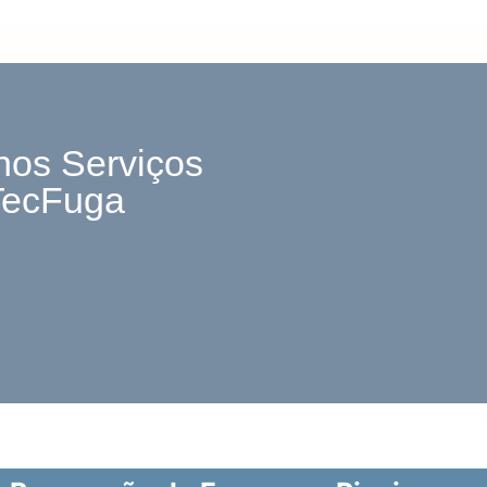
nos Serviços
TecFuga