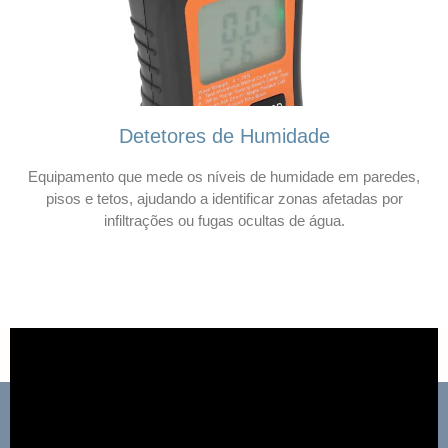
Detetores de Humidade
Equipamento que mede os níveis de humidade em paredes,
pisos e tetos, ajudando a identificar zonas afetadas por
infiltrações ou fugas ocultas de água.