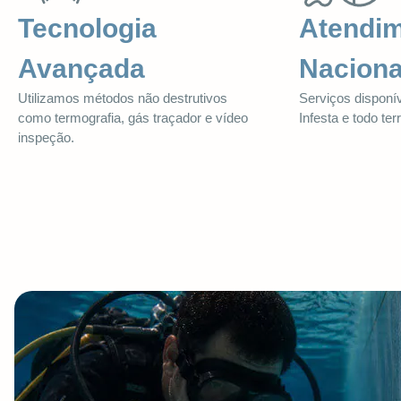
Tecnologia
Atendi
Avançada
Naciona
Utilizamos métodos não destrutivos
Serviços dispon
como termografia, gás traçador e vídeo
Infesta e todo terr
inspeção.