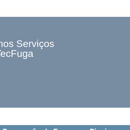
nos Serviços
TecFuga