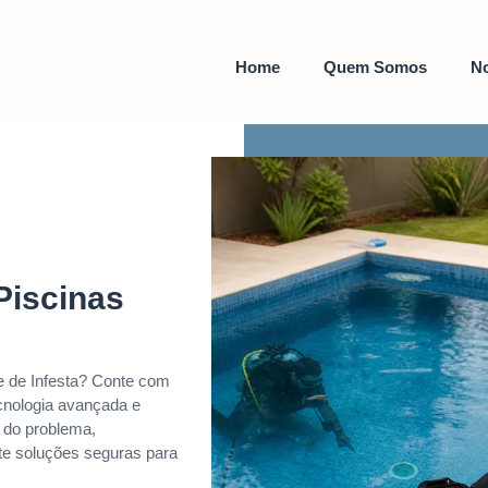
Home
Quem Somos
No
Piscinas
 de Infesta? Conte com
ecnologia avançada e
m do problema,
te soluções seguras para