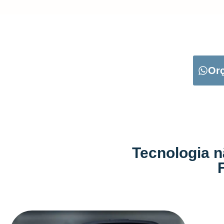
CARREGUE NO B
Or
Tecnologia n