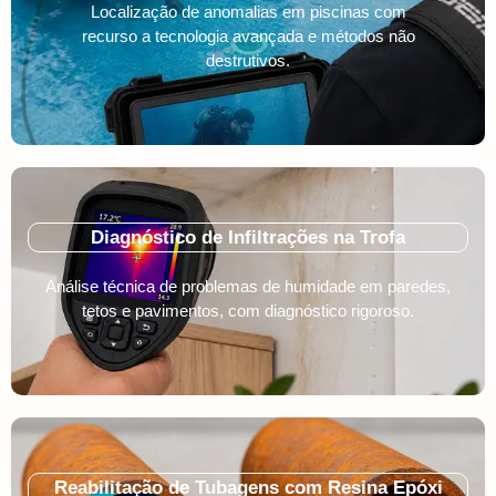
Localização de anomalias em piscinas com
recurso a tecnologia avançada e métodos não
destrutivos.
Diagnóstico de Infiltrações na Trofa
Análise técnica de problemas de humidade em paredes,
tetos e pavimentos, com diagnóstico rigoroso.
Reabilitação de Tubagens com Resina Epóxi