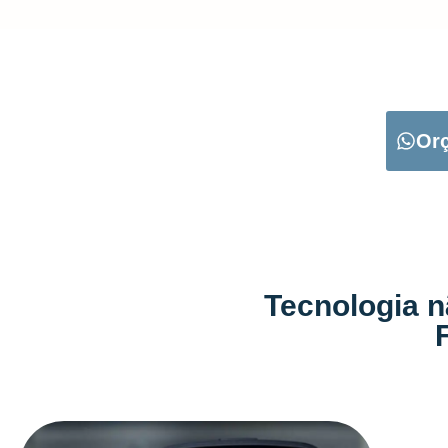
CARREGUE NO B
Or
Tecnologia n