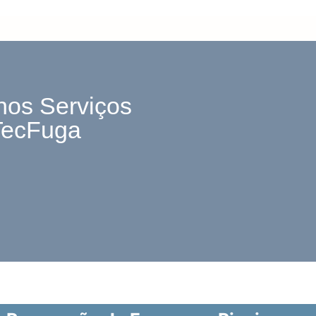
nos Serviços
TecFuga