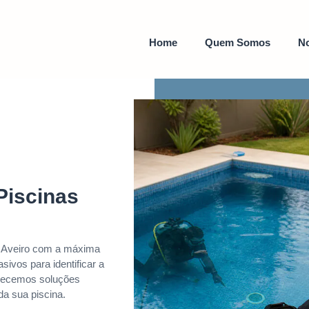
Home
Quem Somos
No
Piscinas
m Aveiro com a máxima
ivos para identificar a
erecemos soluções
da sua piscina.