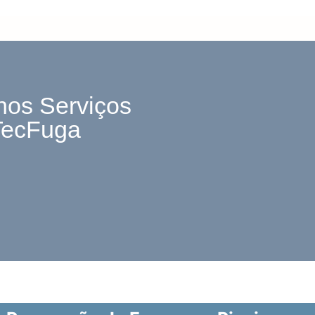
nos Serviços
TecFuga