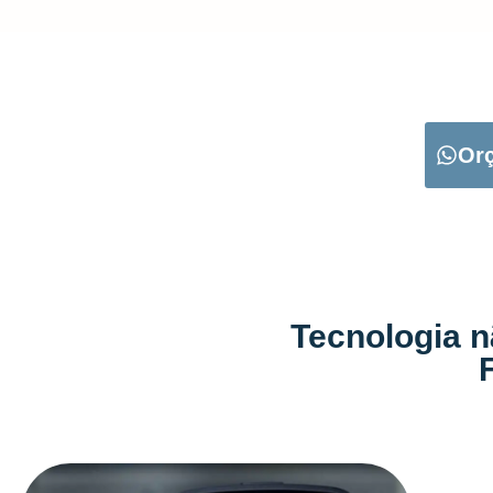
CARREGUE NO B
Or
Tecnologia n