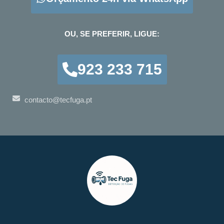
OU, SE PREFERIR, LIGUE:
923 233 715
contacto@tecfuga.pt