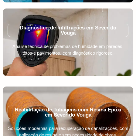
Diagnóstico de Infiltrações em Sever do
Vouga
Análise técnica de problemas de humidade em paredes,
tetos e pavimentos, com diagnóstico rigoroso.
Reabilitação de Tubagens com Resina Epóxi
em Sever do Vouga
Soluções modernas para recuperação de canalizações, com
aplicação de resina e sem necessidade de obras.