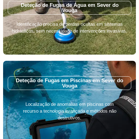
Deteção de Fugas de Água em Sever do
Vouga
Identificação precisa de perdas ocultas em sistemas
hidráulicos, sem necessidade de intervenções invasivas.
Deteção de Fugas em Piscinas em Sever do
Vouga
Localização de anomalias em piscinas com
recurso a tecnologia avançada e métodos não
destrutivos.