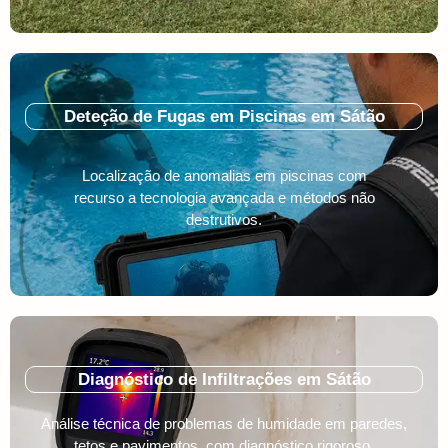
Deteção de Fugas em Piscinas em Sátão
Localização de anomalias em piscinas com
recurso a tecnologia avançada e métodos não
destrutivos.
Diagnóstico de Infiltrações em Sátão
Análise técnica de problemas de humidade em paredes,
tetos e pavimentos, com diagnóstico rigoroso.