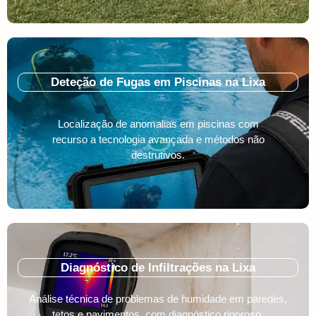
Deteção de Fugas em Piscinas na Lixa
Localização de anomalias em piscinas com
recurso a tecnologia avançada e métodos não
destrutivos.
Diagnóstico de Infiltrações na Lixa
Análise técnica de problemas de humidade em paredes,
tetos e pavimentos, com diagnóstico rigoroso.