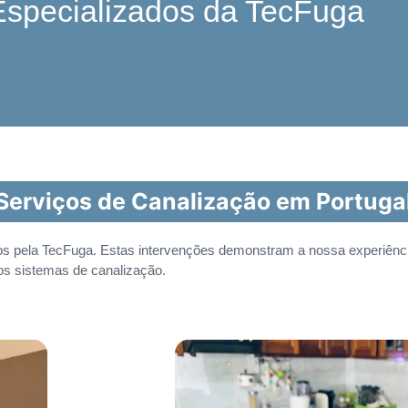
Especializados da TecFuga
Serviços de Canalização em Portuga
os pela TecFuga. Estas intervenções demonstram a nossa experiência
ros sistemas de canalização.