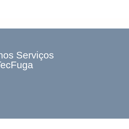
nos Serviços
TecFuga