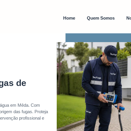
Home
Quem Somos
No
gas de
de água em Mêda. Com
origem das fugas. Proteja
ervenção profissional e