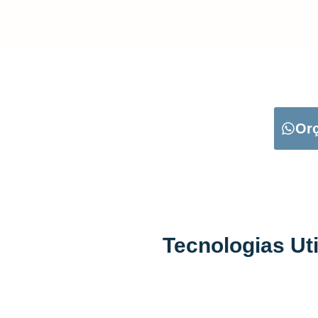
CARREGUE NO B
Or
Tecnologias Ut