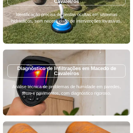
Cavaleiros
Identificação precisa de perdas ocultas em sistemas
hidráulicos, sem necessidade de intervenções invasivas.
Diagnóstico de Infiltrações em Macedo de
Cavaleiros
Análise técnica de problemas de humidade em paredes,
tetos e pavimentos, com diagnóstico rigoroso.