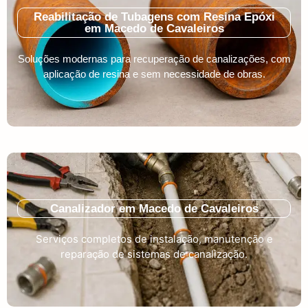
Reabilitação de Tubagens com Resina Epóxi
em Macedo de Cavaleiros
Soluções modernas para recuperação de canalizações, com
aplicação de resina e sem necessidade de obras.
Canalizador em Macedo de Cavaleiros
Serviços completos de instalação, manutenção e
reparação de sistemas de canalização.