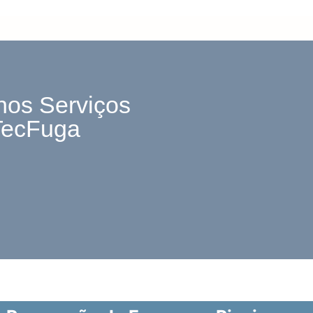
nos Serviços
TecFuga