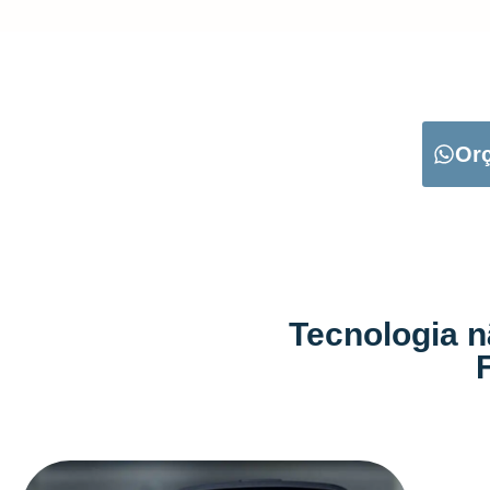
CARREGUE NO B
Or
Tecnologia n