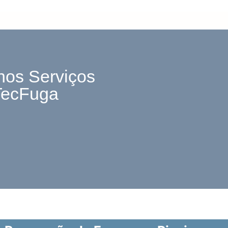
nos Serviços
TecFuga