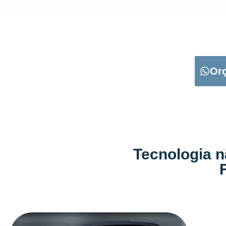
CARREGUE NO B
Or
Tecnologia n