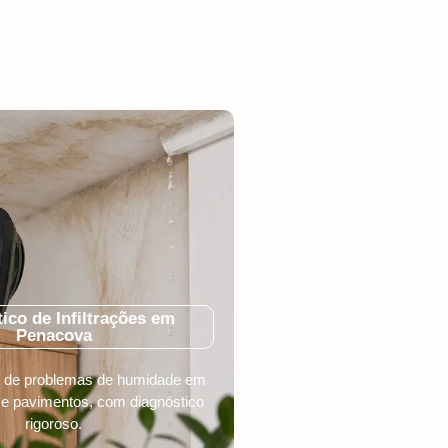
ico de Infiltrações em
Penacova
ca de problemas de humidade em
 e pavimentos, com diagnóstico
rigoroso.