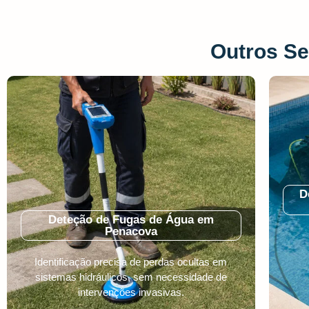
Outros Se
D
Deteção de Fugas de Água em
Penacova
Identificação precisa de perdas ocultas em
sistemas hidráulicos, sem necessidade de
intervenções invasivas.