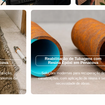
Reabilitação de Tubagens com
cova
Resina Epóxi em Penacova
talação,
Soluções modernas para recuperação de
istemas de
canalizações, com aplicação de resina e s
necessidade de obras.