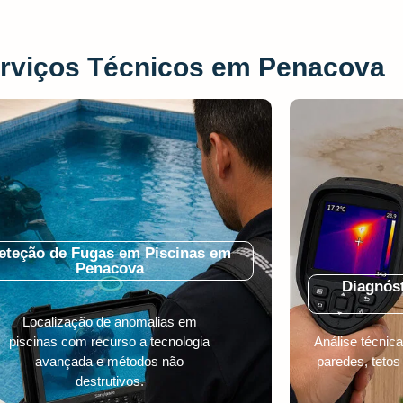
rviços Técnicos em Penacova
eteção de Fugas em Piscinas em
Penacova
Diagnóst
Localização de anomalias em
piscinas com recurso a tecnologia
Análise técni
avançada e métodos não
paredes, tetos
destrutivos.