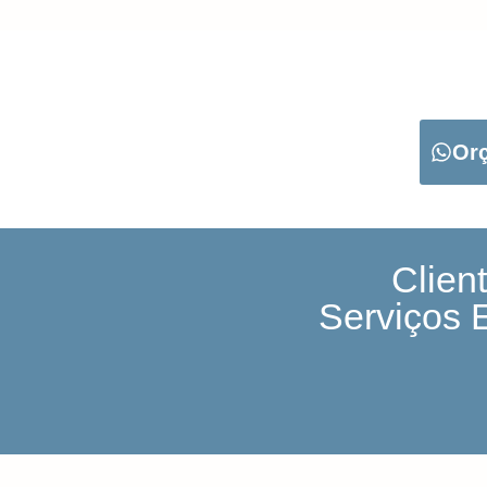
CARREGUE NO B
Or
Clien
Serviços 