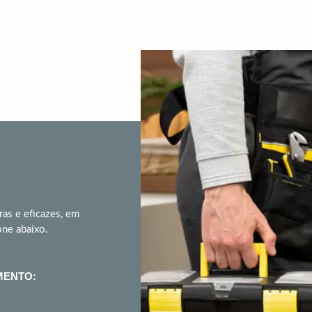
ras e eficazes, em
one abaixo.
MENTO: