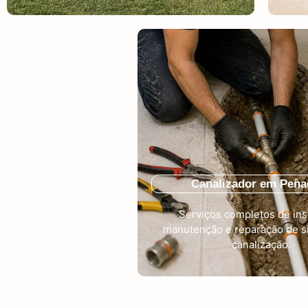
Canalizador em Pena
Serviços completos de ins
manutenção e reparação de s
canalização.