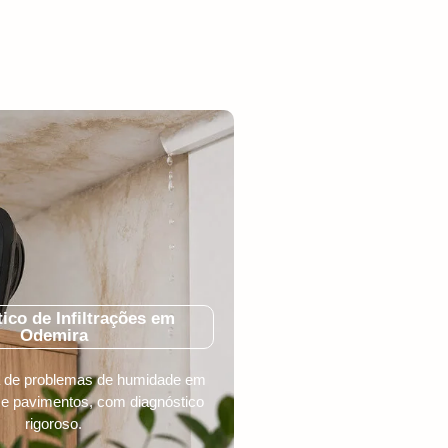
ico de Infiltrações em
Odemira
ca de problemas de humidade em
 e pavimentos, com diagnóstico
rigoroso.