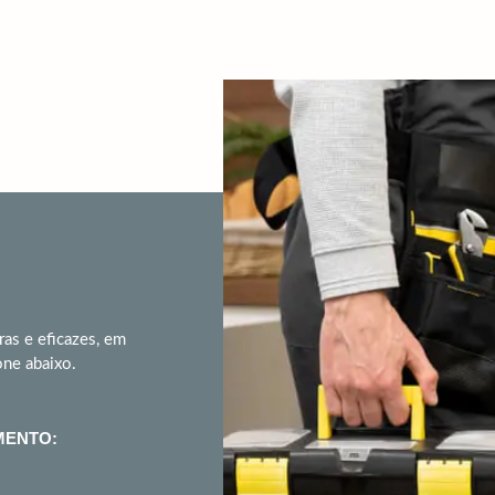
ras e eficazes, em
one abaixo.
MENTO: