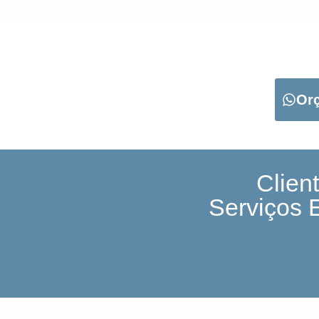
CARREGUE NO B
Or
Clien
Serviços 