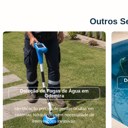
Outros S
D
Deteção de Fugas de Água em
Odemira
Identificação precisa de perdas ocultas em
sistemas hidráulicos, sem necessidade de
intervenções invasivas.