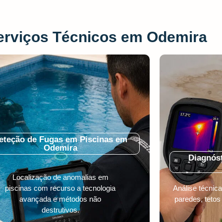
erviços Técnicos em Odemira
eteção de Fugas em Piscinas em
Odemira
Diagnóst
Localização de anomalias em
piscinas com recurso a tecnologia
Análise técni
avançada e métodos não
paredes, tetos
destrutivos.