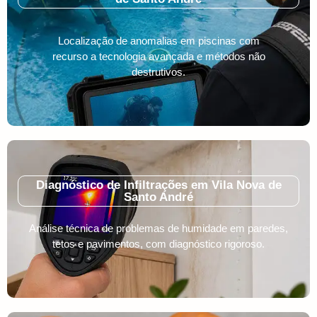
Localização de anomalias em piscinas com
recurso a tecnologia avançada e métodos não
destrutivos.
Diagnóstico de Infiltrações em Vila Nova de
Santo André
Análise técnica de problemas de humidade em paredes,
tetos e pavimentos, com diagnóstico rigoroso.