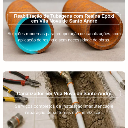
Reabilitação de Tubagens com Resina Epóxi
em Vila Nova de Santo André
Soluções modernas para recuperação de canalizações, com
aplicação de resina e sem necessidade de obras.
Canalizador em Vila Nova de Santo André
Serviços completos de instalação, manutenção e
reparação de sistemas de canalização.