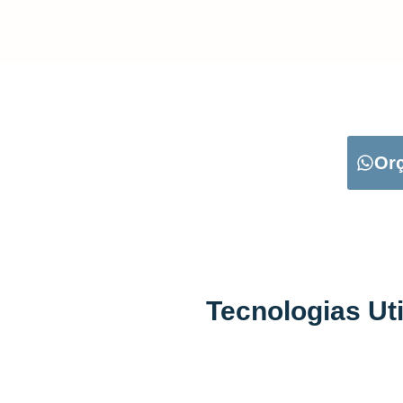
CARREGUE NO B
Or
Tecnologias Ut