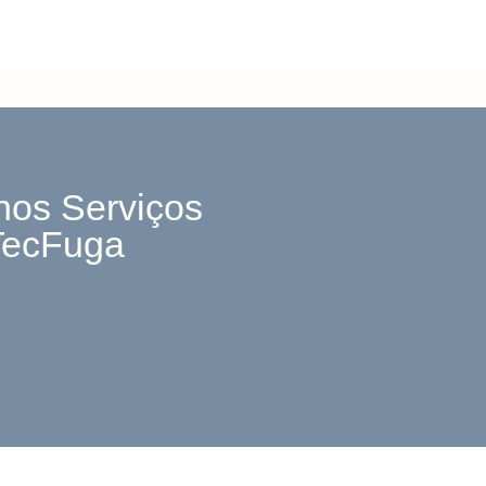
nos Serviços
TecFuga