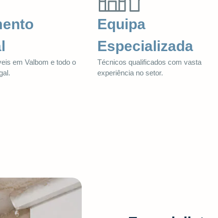
mento
Equipa
l
Especializada
veis em Valbom e todo o
Técnicos qualificados com vasta
gal.
experiência no setor.