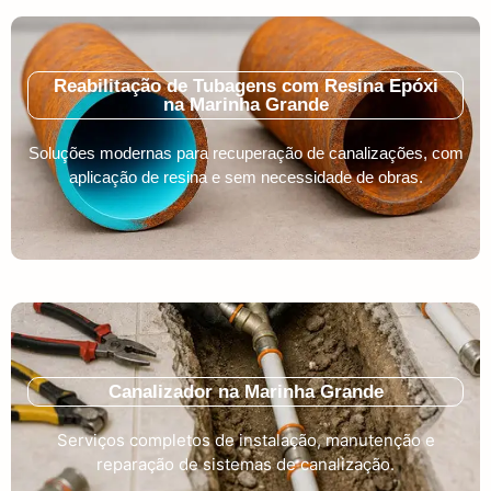
Reabilitação de Tubagens com Resina Epóxi
na Marinha Grande
Soluções modernas para recuperação de canalizações, com
aplicação de resina e sem necessidade de obras.
Canalizador na Marinha Grande
Serviços completos de instalação, manutenção e
reparação de sistemas de canalização.