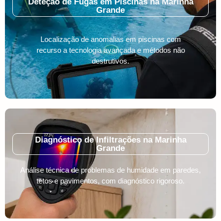
Deteção de Fugas em Piscinas na Marinha
Grande
Localização de anomalias em piscinas com
recurso a tecnologia avançada e métodos não
destrutivos.
Diagnóstico de Infiltrações na Marinha
Grande
Análise técnica de problemas de humidade em paredes,
tetos e pavimentos, com diagnóstico rigoroso.