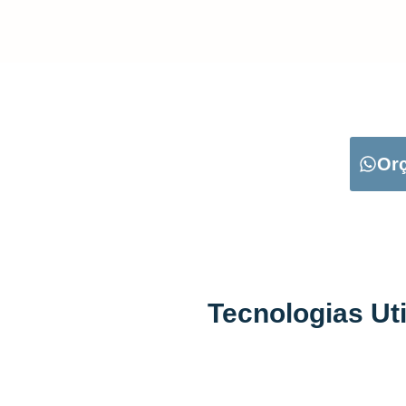
CARREGUE NO B
Or
Tecnologias Ut