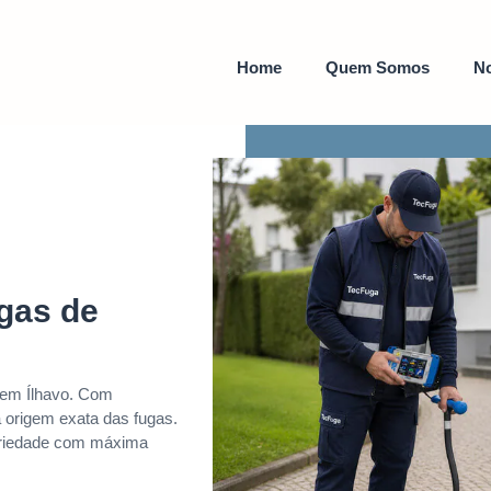
Home
Quem Somos
No
gas de
 em Ílhavo. Com
 origem exata das fugas.
priedade com máxima