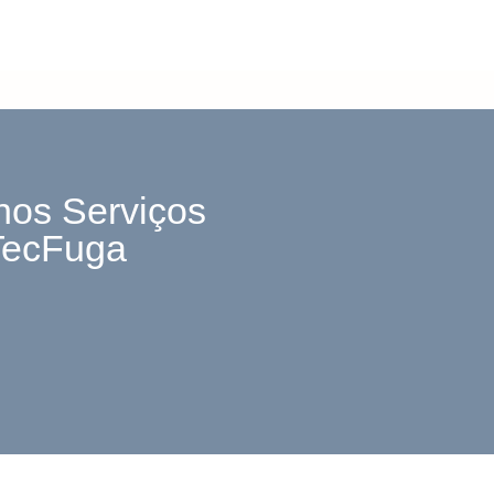
nos Serviços
TecFuga