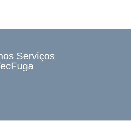
nos Serviços
TecFuga