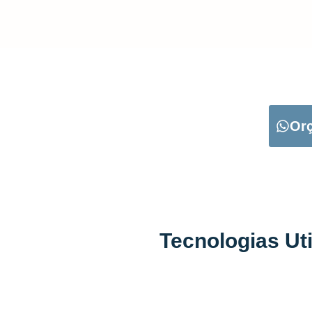
CARREGUE NO B
Or
Tecnologias Ut