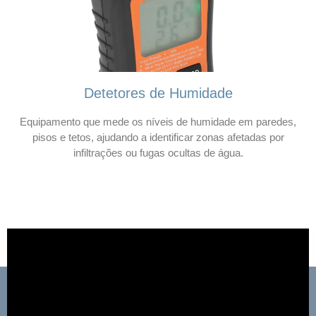
Detetores de Humidade
Equipamento que mede os níveis de humidade em paredes,
pisos e tetos, ajudando a identificar zonas afetadas por
infiltrações ou fugas ocultas de água.