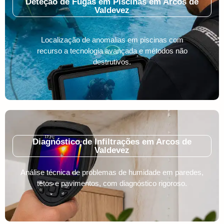
Deteção de Fugas em Piscinas em Arcos de
Valdevez
Localização de anomalias em piscinas com
recurso a tecnologia avançada e métodos não
destrutivos.
Diagnóstico de Infiltrações em Arcos de
Valdevez
Análise técnica de problemas de humidade em paredes,
tetos e pavimentos, com diagnóstico rigoroso.