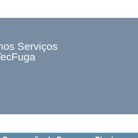
nos Serviços
TecFuga