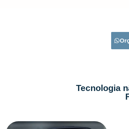
CARREGUE NO B
Or
Tecnologia n