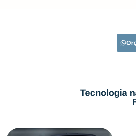
CARREGUE NO B
Or
Tecnologia n