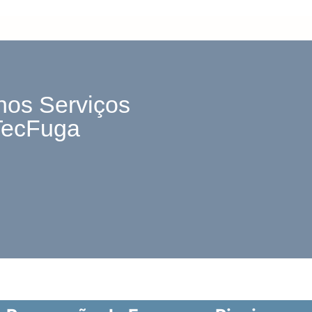
nos Serviços
TecFuga