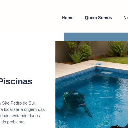
Home
Quem Somos
No
Piscinas
 São Pedro do Sul.
a localizar a origem das
edade, evitando danos
o do problema.